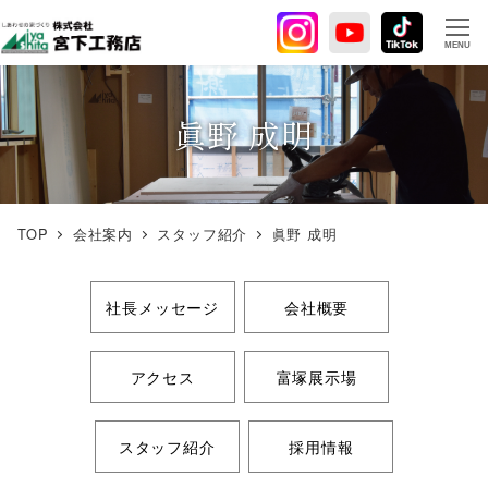
メ
イ
MENU
ン
コ
ン
眞野 成明
テ
ン
ツ
へ
TOP
会社案内
スタッフ紹介
眞野 成明
移
動
社長メッセージ
会社概要
アクセス
富塚展示場
スタッフ紹介
採用情報