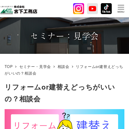
メ
イ
MENU
ン
コ
ン
セミナー：見学会
テ
ン
ツ
へ
TOP
セミナー・見学会
相談会
リフォームor建替えどっち
移
がいいの？相談会
動
リフォームor建替えどっちがいい
の？相談会