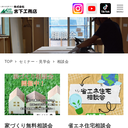
メ
イ
MENU
ン
コ
ン
相談会
テ
ン
ツ
へ
TOP
セミナー・見学会
相談会
移
動
家づくり無料相談会
省エネ住宅相談会