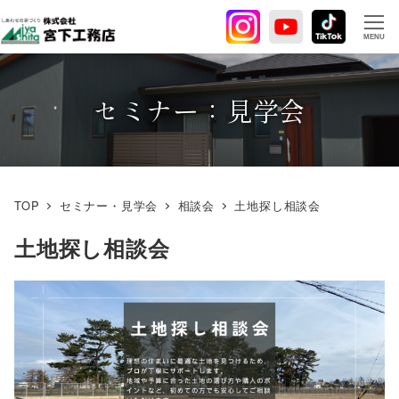
メ
イ
MENU
ン
コ
ン
セミナー：見学会
テ
ン
ツ
へ
TOP
セミナー・見学会
相談会
土地探し相談会
移
動
土地探し相談会