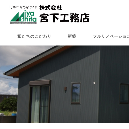
メ
イ
ン
コ
ン
私たちのこだわり
新築
フルリノベーショ
テ
ン
ツ
へ
移
動