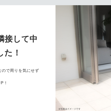
隣接して中
した！
なので周りを気にせず
P！