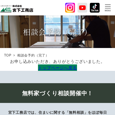
メ
イ
MENU
ン
コ
ン
相談会予約（完了）
テ
ン
ツ
へ
TOP
相談会予約（完了）
移
お申し込みいただき、ありがとうございました。
動
トップページへ戻る
無料家づくり相談開催中！
宮下工務店では、住まいに関する「無料相談」をほぼ毎日