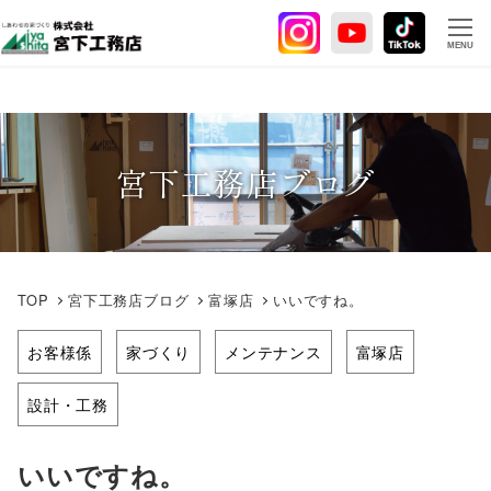
メ
イ
MENU
ン
コ
ン
テ
宮下工務店ブログ
ン
ツ
へ
移
動
TOP
宮下工務店ブログ
富塚店
いいですね。
お客様係
家づくり
メンテナンス
富塚店
設計・工務
いいですね。