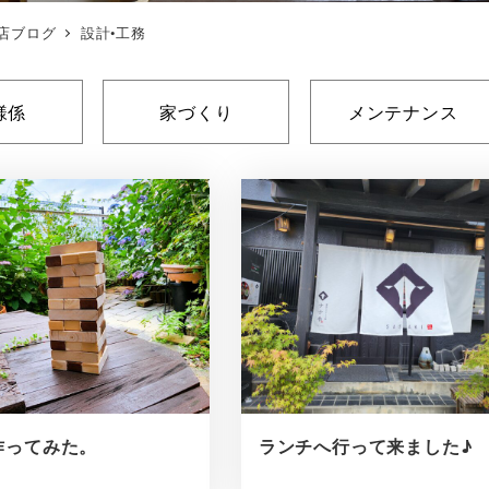
店ブログ
設計•工務
様係
家づくり
メンテナンス
作ってみた。
ランチへ行って来ました♪