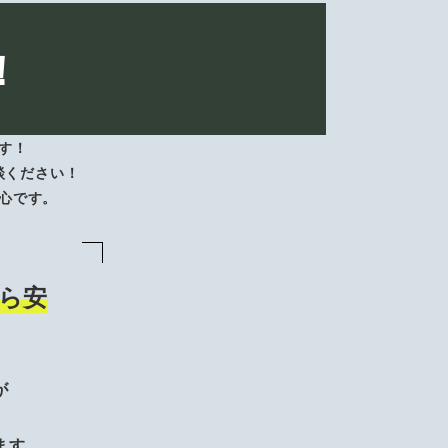
！
す！
談ください！
心です。
ら安
が
、
ます。