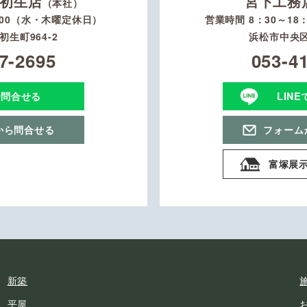
初生店
宮下工務
（本社）
：00（水・木曜定休日）
営業時間 8：30～1
生町964-2
浜松市中央区
7-2695
053-4
で問合せる
LIN
から問合せる
フォーム
富塚展
新築
平屋