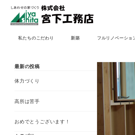
メ
イ
ン
コ
ン
私たちのこだわり
新築
フルリノベーショ
テ
ン
ツ
へ
最新の投稿
移
動
体力づくり
高所は苦手
おめでとうございます！