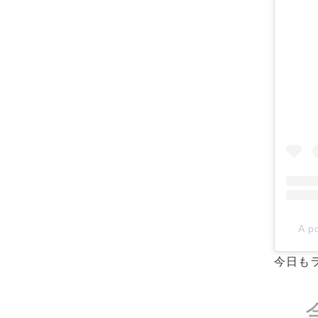
A 
今日も