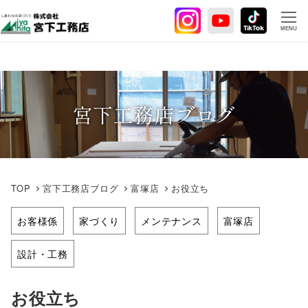
メ
イ
MENU
ン
コ
ン
テ
宮下工務店ブログ
ン
ツ
へ
移
動
TOP
宮下工務店ブログ
富塚店
お役立ち
お客様係
家づくり
メンテナンス
富塚店
設計・工務
お役立ち