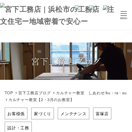
メ
イ
ン
MENU
コ
ン
テ
ン
ツ
宮下工務店ブログ
へ
移
動
TOP
宮下工務店ブログ
カルチャー教室 しあわせ/ku・ra・su
カルチャー教室【2・3月のお教室】
お客様係
家づくり
メンテナンス
富塚店
設計・工務