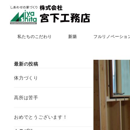
メ
イ
ン
コ
ン
私たちのこだわり
新築
フルリノベーショ
テ
ン
ツ
へ
最新の投稿
移
動
体力づくり
高所は苦手
おめでとうございます！