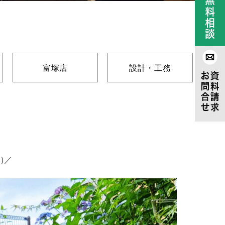
富塚店
設計・工務
)／