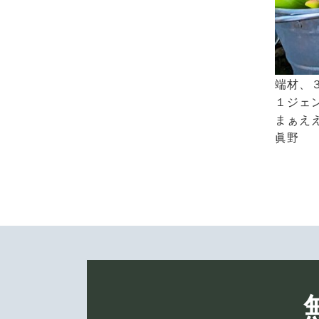
端材、３
１ジェン
まぁええか
眞野