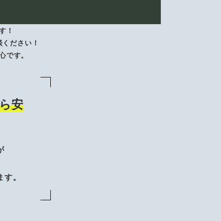
す！
談ください！
心です。
ら安
が
、
ます。