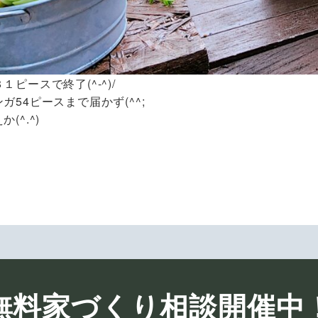
１ピースで終了(^-^)/
ガ54ピースまで届かず(^^;
(^.^)
無料家づくり相談開催中