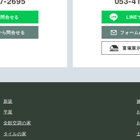
7-2695
053-4
で問合せる
LIN
から問合せる
フォーム
富塚展
新築
平屋
全館空調の家
タイルの家