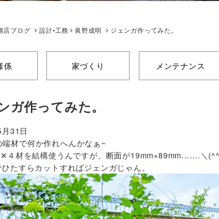
務店ブログ
設計•工務
眞野成明
ジェンガ作ってみた。
様係
家づくり
メンテナンス
ンガ作ってみた。
5月31日
の端材で何か作れへんかなぁ~
１✕４材を結構使うんですが、断面が19mm×89mm…….＼(^^
幅でひたすらカットすればジェンガじゃん。