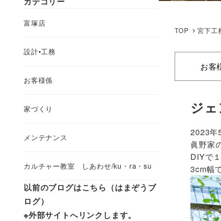
カテゴリー
富塚店
TOP
宮下工
設計•工務
お客
お客様係
ジェ
家づくり
2023年
メンテナンス
眞野家
DIYで
カルチャー教室 しあわせ/ku・ra・su
3cm
以前のブログはこちら（はまぞうブ
ログ）
※外部サイトへリンクします。