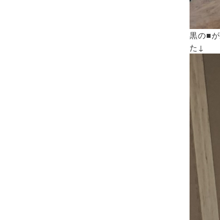
黒の■
た↓