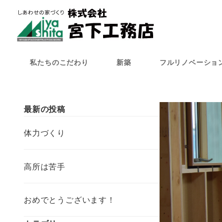
メ
イ
ン
コ
ン
私たちのこだわり
新築
フルリノベーショ
テ
ン
ツ
へ
最新の投稿
移
動
体力づくり
高所は苦手
おめでとうございます！