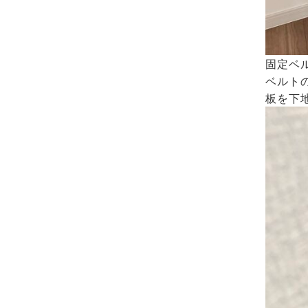
固定ベ
ベルトの
板を下