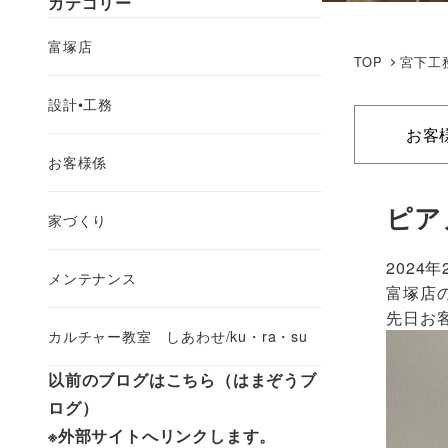
カテゴリー
富塚店
TOP
宮下工
設計•工務
お客
お客様係
ピア
家づくり
2024年
メンテナンス
富塚店の
先日お
カルチャー教室 しあわせ/ku・ra・su
以前のブログはこちら（はまぞうブ
ログ）
※外部サイトへリンクします。