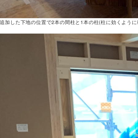
が追加した下地の位置で2本の間柱と1本の柱(柱に効くよう