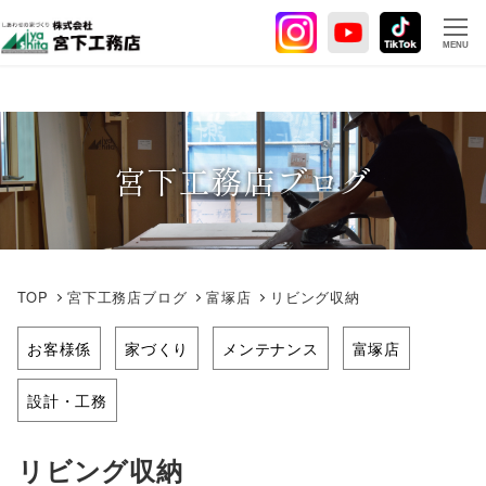
メ
イ
MENU
ン
コ
ン
テ
宮下工務店ブログ
ン
ツ
へ
移
動
TOP
宮下工務店ブログ
富塚店
リビング収納
お客様係
家づくり
メンテナンス
富塚店
設計・工務
リビング収納