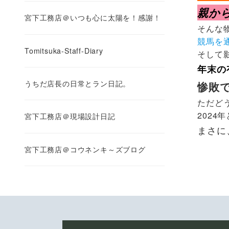
親か
宮下工務店＠いつも心に太陽を！感謝！
そんな
競馬を
Tomitsuka-Staff-Diary
そして
年末の
うちだ店長の日常とラン日記。
惨敗で
ただど
2024
宮下工務店＠現場設計日記
まさに
宮下工務店＠コウネンキ～ズブログ