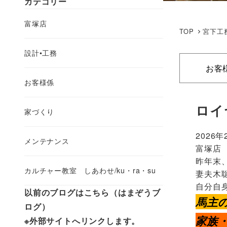
カテゴリー
富塚店
TOP
宮下工
設計•工務
お客
お客様係
ロイ
家づくり
2026年
メンテナンス
富塚店
昨年末
カルチャー教室 しあわせ/ku・ra・su
妻夫木
自分自
以前のブログはこちら（はまぞうブ
馬主
ログ）
家族
※外部サイトへリンクします。