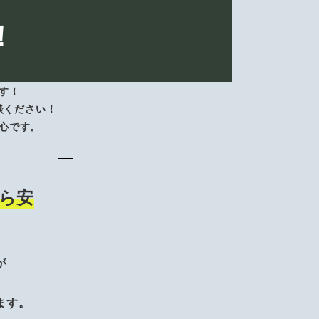
！
す！
談ください！
心です。
ら安
が
、
ます。