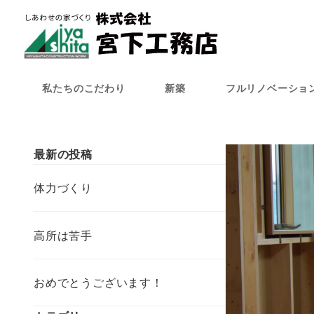
メ
イ
ン
コ
ン
私たちのこだわり
新築
フルリノベーショ
テ
ン
ツ
へ
最新の投稿
移
動
体力づくり
高所は苦手
おめでとうございます！