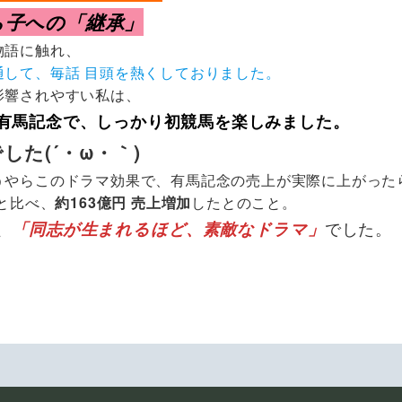
ら子への「継承」
物語に触れ、
通して、毎話 目頭を熱くしておりました。
影響されやすい私は、
有馬記念で、しっかり初競馬を楽しみました。
した(´・ω・｀)
うやらこのドラマ効果で、有馬記念の売上が実際に上がったら
年と比べ、
約163億円 売上増加
したとのこと。
、
「同志が生まれるほど、素敵なドラマ」
でした。