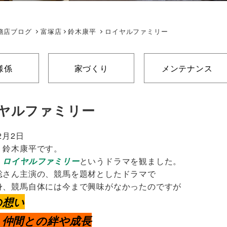
務店ブログ
富塚店
鈴木康平
ロイヤルファミリー
様係
家づくり
メンテナンス
ヤルファミリー
2月2日
 鈴木康平です。
、
ロイヤルファミリー
というドラマを観ました。
聡さん主演の、競馬を題材としたドラマで
身、競馬自体には今まで興味がなかったのですが
の想い
・仲間との絆や成長