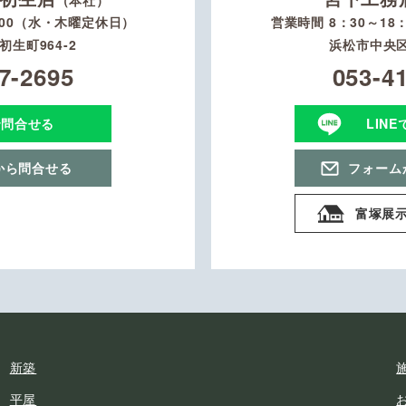
（本社）
：00（水・木曜定休日）
営業時間 8：30～1
生町964-2
浜松市中央区
7-2695
053-4
で問合せる
LIN
から問合せる
フォーム
富塚展
新築
平屋