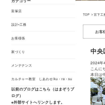
カテゴリー
富塚店
TOP
宮下工
設計•工務
お客
お客様係
中央
家づくり
2024年
メンテナンス
こんに
本日は
カルチャー教室 しあわせ/ku・ra・su
以前のブログはこちら（はまぞうブ
ログ）
※外部サイトへリンクします。