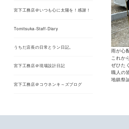
宮下工務店＠いつも心に太陽を！感謝！
Tomitsuka-Staff-Diary
うちだ店長の日常とラン日記。
雨が心
これか
ぜひた
宮下工務店＠現場設計日記
職人の
地鎮祭
宮下工務店＠コウネンキ～ズブログ