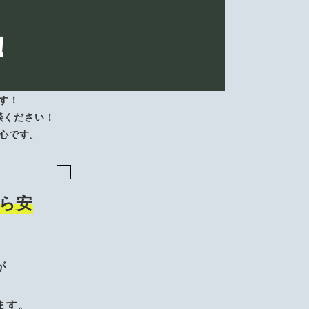
！
す！
談ください！
心です。
ら安
が
、
ます。