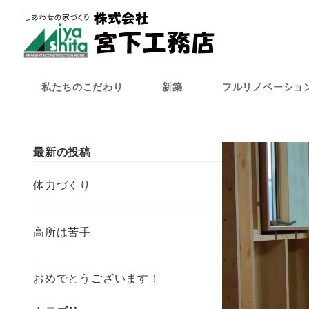
メ
イ
ン
コ
ン
私たちのこだわり
新築
フルリノベーショ
テ
ン
ツ
へ
最新の投稿
移
動
体力づくり
高所は苦手
おめでとうございます！