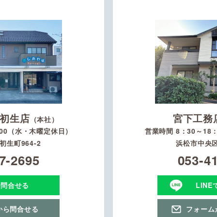
初生店
宮下工務
（本社）
：00（水・木曜定休日）
営業時間 8：30～1
生町964-2
浜松市中央区
7-2695
053-4
で問合せる
LIN
から問合せる
フォーム