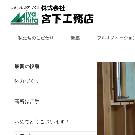
メ
イ
ン
コ
ン
私たちのこだわり
新築
フルリノベーショ
テ
ン
ツ
へ
最新の投稿
移
動
体力づくり
高所は苦手
おめでとうございます！