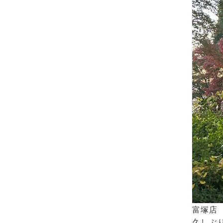
富塚店
久しぶ