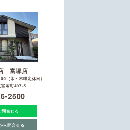
店 富塚店
8：00（水・木曜定休日）
富塚町407-5
16-2500
Eで問合せる
から問合せる