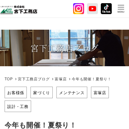
メ
イ
MENU
ン
コ
ン
テ
宮下工務店ブログ
ン
ツ
へ
移
動
TOP
宮下工務店ブログ
富塚店
今年も開催！夏祭り！
お客様係
家づくり
メンテナンス
富塚店
設計・工務
今年も開催！夏祭り！