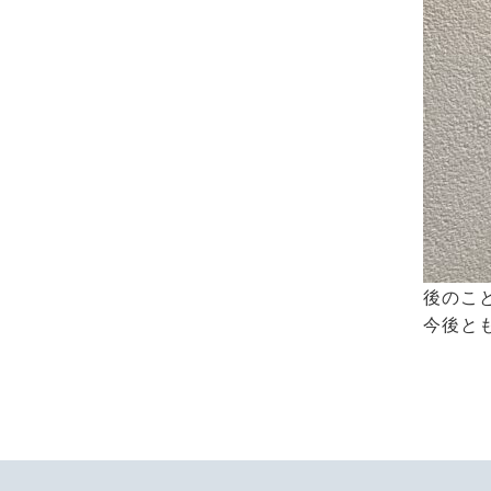
後のこ
今後と