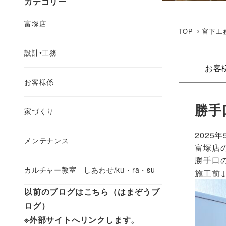
カテゴリー
富塚店
TOP
宮下工
設計•工務
お客
お客様係
勝手
家づくり
2025年
メンテナンス
富塚店の
勝手口
カルチャー教室 しあわせ/ku・ra・su
施工前
以前のブログはこちら（はまぞうブ
ログ）
※外部サイトへリンクします。