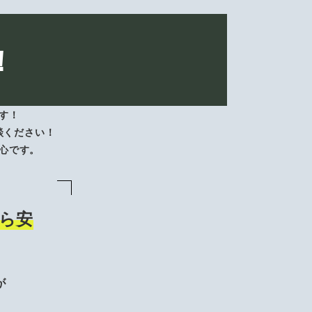
！
す！
談ください！
心です。
ら安
が
、