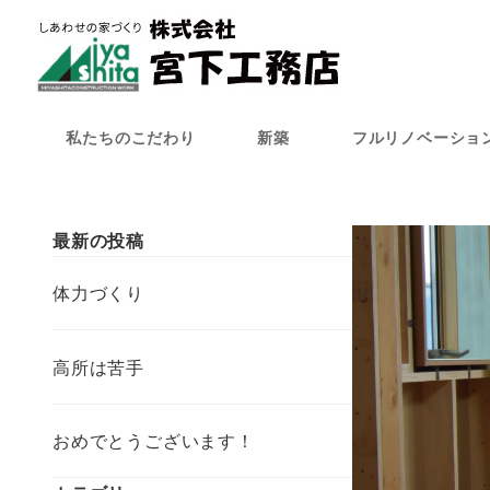
メ
イ
ン
コ
ン
私たちのこだわり
新築
フルリノベーショ
テ
ン
ツ
へ
最新の投稿
移
動
体力づくり
高所は苦手
おめでとうございます！