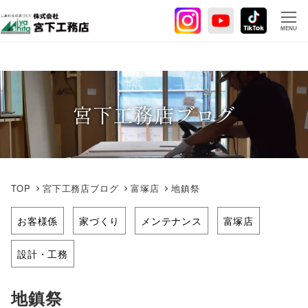
メ
イ
MENU
ン
コ
ン
テ
宮下工務店ブログ
ン
ツ
へ
移
動
TOP
宮下工務店ブログ
富塚店
地鎮祭
お客様係
家づくり
メンテナンス
富塚店
設計・工務
地鎮祭