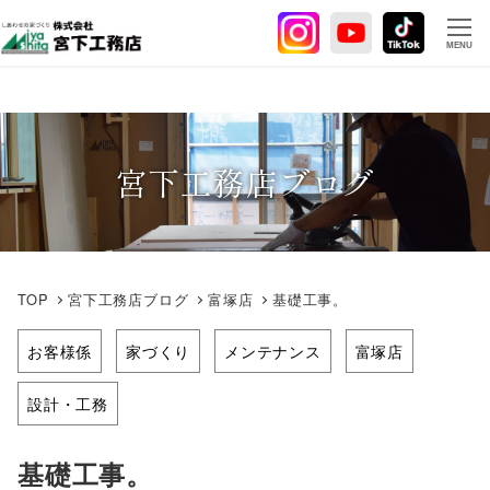
メ
イ
MENU
ン
コ
ン
テ
宮下工務店ブログ
ン
ツ
へ
移
動
TOP
宮下工務店ブログ
富塚店
基礎工事。
お客様係
家づくり
メンテナンス
富塚店
設計・工務
基礎工事。