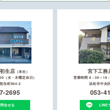
初生店
宮下工務
（本社）
：00（水・木曜定休日）
営業時間 8：30～1
生町964-2
浜松市中央区
7-2695
053-4
で問合せる
LIN