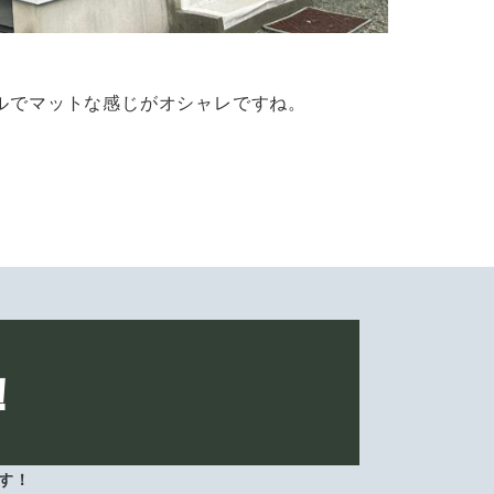
。
ンプルでマットな感じがオシャレですね。
！
す！