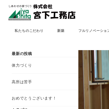
メ
イ
ン
コ
ン
私たちのこだわり
新築
フルリノベーショ
テ
ン
ツ
へ
最新の投稿
移
動
体力づくり
高所は苦手
おめでとうございます！