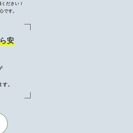
談ください！
心です。
ら安
が
、
ます。