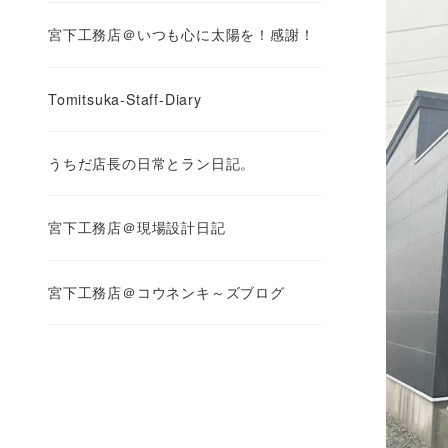
宮下工務店＠いつも心に太陽を！感謝！
Tomitsuka-Staff-Diary
うちだ店長の日常とラン日記。
宮下工務店＠現場設計日記
宮下工務店＠コウネンキ～ズブログ