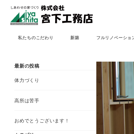
メ
イ
ン
コ
ン
私たちのこだわり
新築
フルリノベーショ
テ
ン
ツ
へ
最新の投稿
移
動
体力づくり
高所は苦手
おめでとうございます！