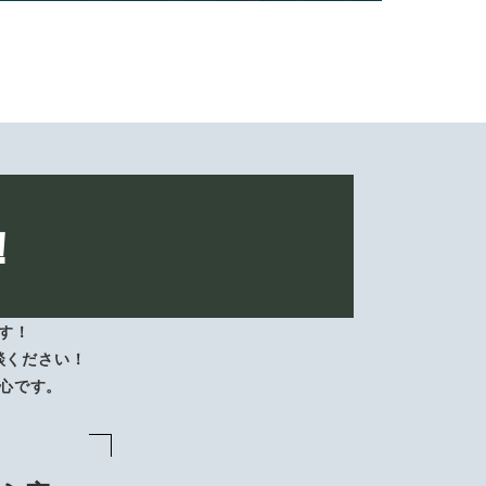
！
す！
談ください！
心です。