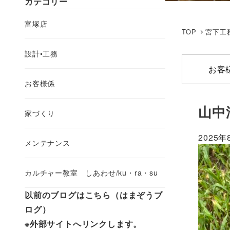
カテゴリー
富塚店
TOP
宮下工
設計•工務
お客
お客様係
山中
家づくり
2025年
メンテナンス
カルチャー教室 しあわせ/ku・ra・su
以前のブログはこちら（はまぞうブ
ログ）
※外部サイトへリンクします。