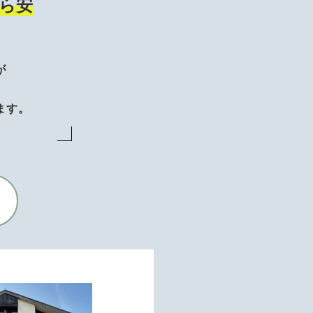
ら安
が
、
ます。