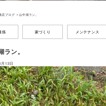
務店ブログ
山中湖ラン。
様係
家づくり
メンテナンス
湖ラン。
8月13日