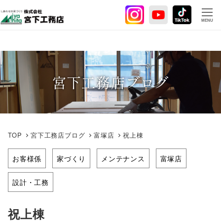
メ
イ
MENU
ン
コ
ン
テ
宮下工務店ブログ
ン
ツ
へ
移
動
TOP
宮下工務店ブログ
富塚店
祝上棟
お客様係
家づくり
メンテナンス
富塚店
設計・工務
祝上棟