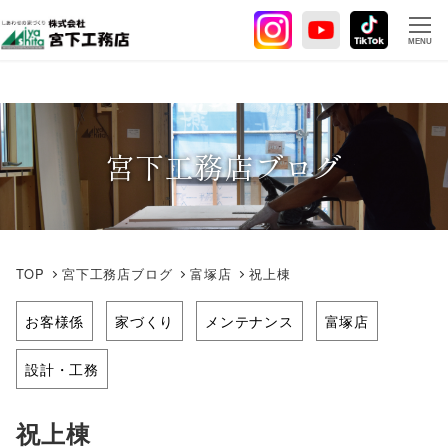
メ
イ
MENU
ン
コ
ン
テ
宮下工務店ブログ
ン
ツ
へ
移
動
TOP
宮下工務店ブログ
富塚店
祝上棟
お客様係
家づくり
メンテナンス
富塚店
設計・工務
祝上棟