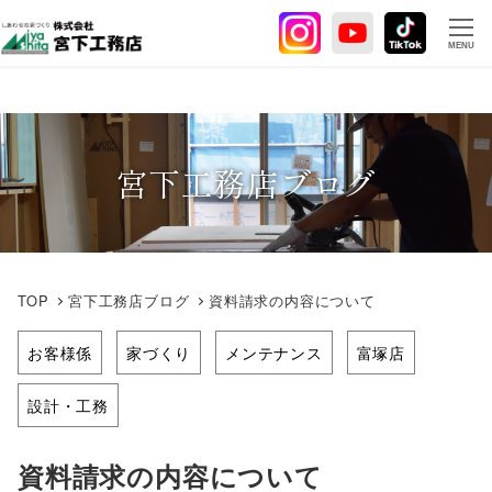
メ
イ
MENU
ン
コ
ン
テ
宮下工務店ブログ
ン
ツ
へ
移
動
TOP
宮下工務店ブログ
資料請求の内容について
お客様係
家づくり
メンテナンス
富塚店
設計・工務
資料請求の内容について