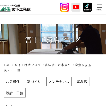
メ
イ
MENU
ン
コ
ン
テ
宮下工務店ブログ
ン
ツ
へ
移
動
TOP
宮下工務店ブログ
富塚店
鈴木康平
金魚がぁぁ
あ・・・!!!
お客様係
家づくり
メンテナンス
富塚店
設計・工務