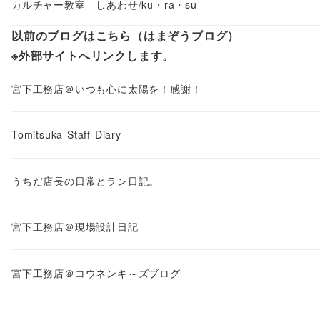
カルチャー教室 しあわせ/ku・ra・su
以前のブログはこちら（はまぞうブログ）
※外部サイトへリンクします。
宮下工務店＠いつも心に太陽を！感謝！
Tomitsuka-Staff-Diary
うちだ店長の日常とラン日記。
宮下工務店＠現場設計日記
宮下工務店＠コウネンキ～ズブログ