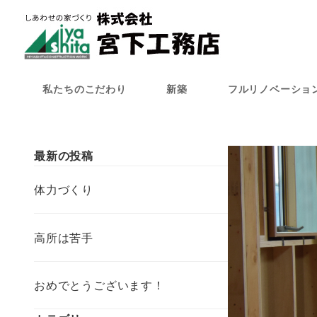
メ
イ
ン
コ
ン
私たちのこだわり
新築
フルリノベーショ
テ
ン
ツ
へ
最新の投稿
移
動
体力づくり
高所は苦手
おめでとうございます！