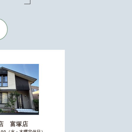
店 富塚店
8：00（水・木曜定休日）