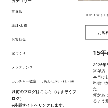
カテゴリー
富塚店
TOP
宮下工
設計•工務
お客
お客様係
15
家づくり
2026年
メンテナンス
富塚店
本日は
カルチャー教室 しあわせ/ku・ra・su
出会い
た。
以前のブログはこちら（はまぞうブ
何かあ
ログ）
るよう
※外部サイトへリンクします。