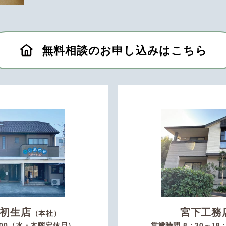
無料相談のお申し込みはこちら
初生店
宮下工務
（本社）
：00（水・木曜定休日）
営業時間 8：30～1