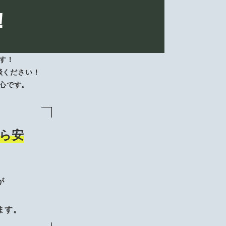
！
す！
談ください！
心です。
ら安
が
、
ます。