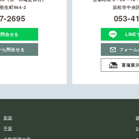
生町964-2
浜松市中央区
7-2695
053-4
で問合せる
LIN
から問合せる
フォーム
富塚展
新築
平屋
全館空調の家