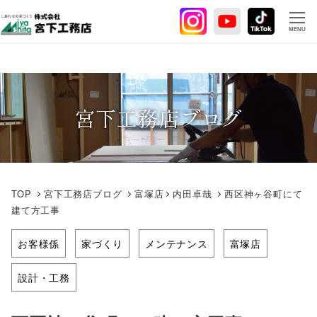
メ
イ
MENU
ン
コ
ン
テ
宮下工務店ブログ
ン
ツ
へ
移
動
TOP
宮下工務店ブログ
富塚店
内田卓哉
西区神ヶ谷町にて
建て方工事
お客様係
家づくり
メンテナンス
富塚店
設計・工務