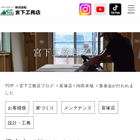
メ
イ
MENU
ン
コ
ン
テ
宮下工務店ブログ
ン
ツ
へ
移
動
TOP
宮下工務店ブログ
富塚店
内田卓哉
業者会が行われま
した
お客様係
家づくり
メンテナンス
富塚店
設計・工務