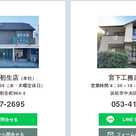
初生店
宮下工務
（本社）
：00（水・木曜定休日）
営業時間 8：30～1
生町964-2
浜松市中央区
7-2695
053-4
で問合せる
LIN
から問合せる
フォーム