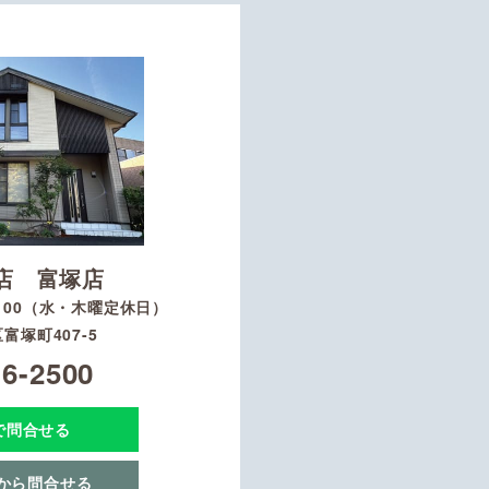
店 富塚店
8：00（水・木曜定休日）
富塚町407-5
16-2500
Eで問合せる
から問合せる