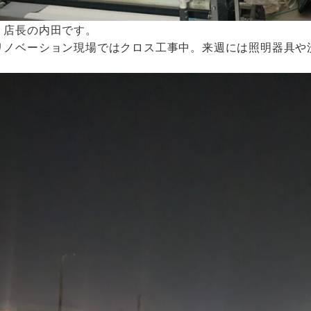
 店長の内田です。
リノベーション現場ではクロス工事中。来週には照明器具や
。