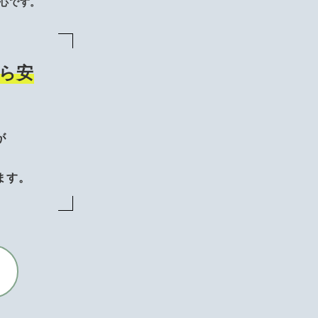
心です。
ら安
が
、
ます。