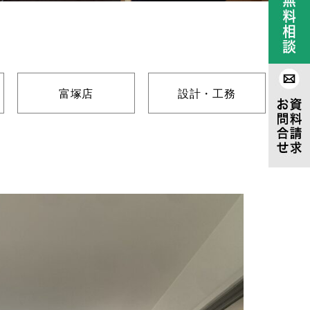
富塚店
設計・工務