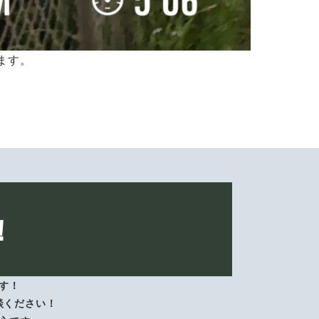
ます。
！
す！
談ください！