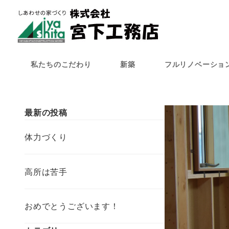
メ
イ
ン
コ
ン
私たちのこだわり
新築
フルリノベーショ
テ
ン
ツ
へ
最新の投稿
移
動
体力づくり
高所は苦手
おめでとうございます！