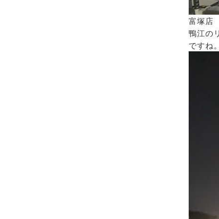
富塚店
鴨江の
ですね