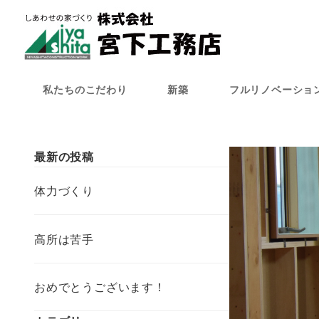
メ
イ
ン
コ
ン
私たちのこだわり
新築
フルリノベーショ
テ
ン
ツ
へ
最新の投稿
移
動
体力づくり
高所は苦手
おめでとうございます！