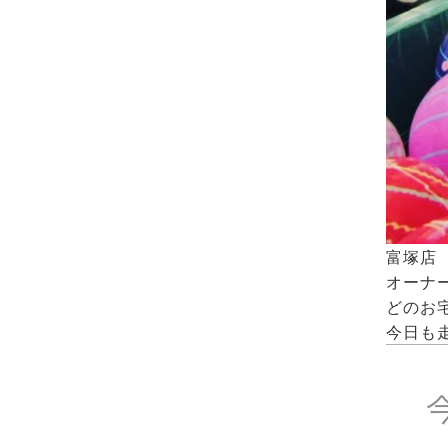
富塚店
オーナ
どのお
今日も