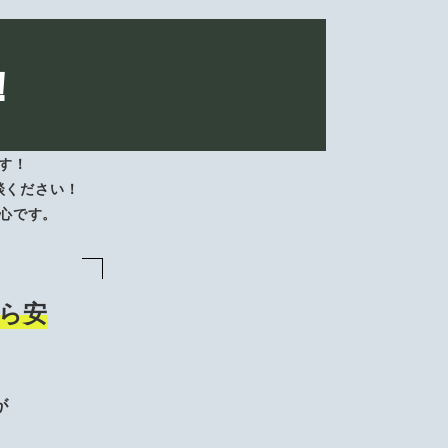
！
す！
談ください！
心です。
ら安
が
、