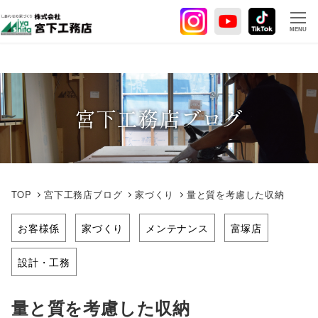
メ
イ
MENU
ン
コ
ン
テ
宮下工務店ブログ
ン
ツ
へ
移
動
TOP
宮下工務店ブログ
家づくり
量と質を考慮した収納
お客様係
家づくり
メンテナンス
富塚店
設計・工務
量と質を考慮した収納