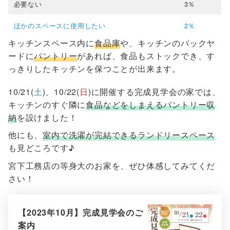
必要ない
3％
ほかのスペースに使用したい
2％
キッチンスペース内に
食品庫
や、キッチンのバックヤ
ードに
パントリー
があれば、食品もストックでき、す
っきりしたキッチンを保つことが出来ます。
10/21(
土
)、10/22(
日
)に開催する完成見学会の家では、
キッチンのすぐ隣に
食品などをしまえるパントリー収
納
を設けました！
他にも、
室内で洗濯が完結できるランドリースペース
も見どころです♪
宮下工務店の等身大のお家を、ぜひ体感してみてくだ
さい！
【2023年10月】完成見学会のご
案内