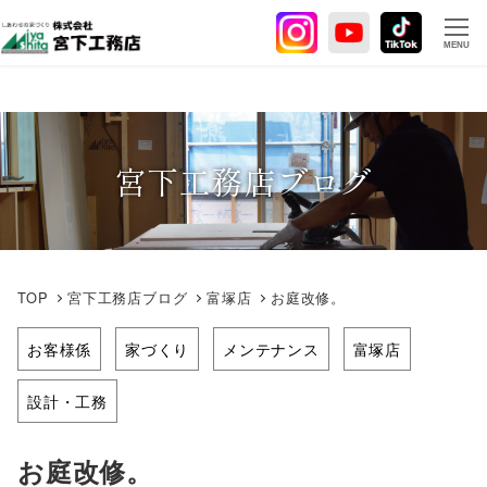
メ
イ
MENU
ン
コ
ン
テ
宮下工務店ブログ
ン
ツ
へ
移
動
TOP
宮下工務店ブログ
富塚店
お庭改修。
お客様係
家づくり
メンテナンス
富塚店
設計・工務
お庭改修。