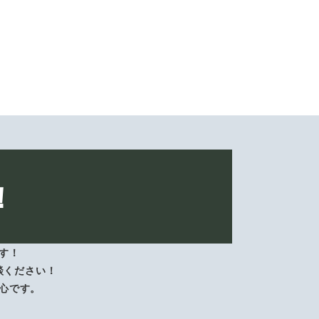
！
す！
談ください！
心です。