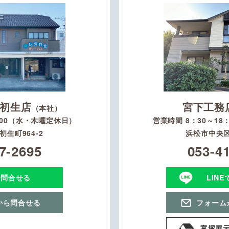
初生店
宮下工務
（本社）
：00（水・木曜定休日）
営業時間 8：30～1
生町964-2
浜松市中央区
7-2695
053-4
で問合せる
LIN
から問合せる
フォーム
富塚展