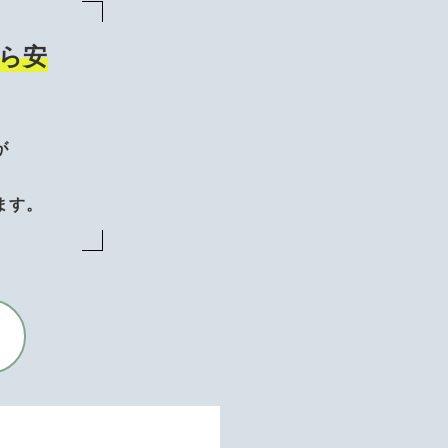
ら安
が
、
ます。