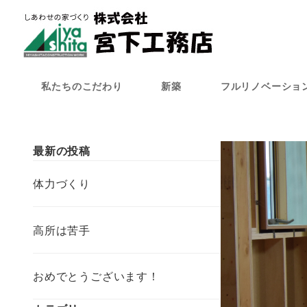
メ
イ
ン
コ
ン
私たちのこだわり
新築
フルリノベーショ
テ
ン
ツ
へ
最新の投稿
移
動
体力づくり
高所は苦手
おめでとうございます！