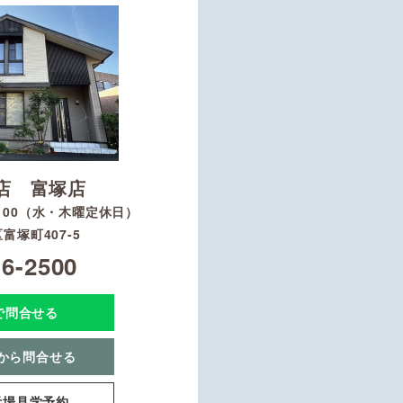
店 富塚店
8：00（水・木曜定休日）
富塚町407-5
16-2500
Eで問合せる
から問合せる
示場見学予約