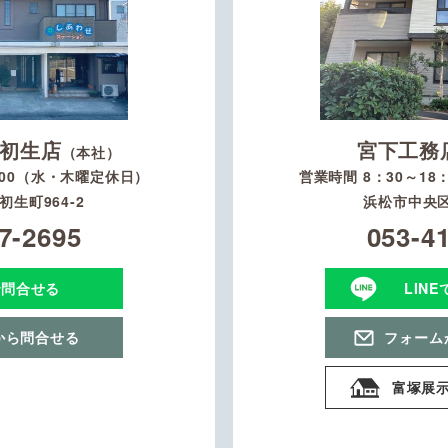
初生店
宮下工務
（本社）
：00（水・木曜定休日）
営業時間 8：30～1
生町964-2
浜松市中央区
7-2695
053-4
で問合せる
LIN
から問合せる
フォーム
富塚展