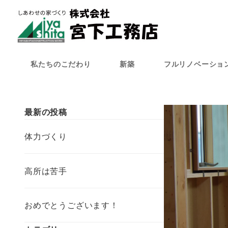
メ
イ
ン
コ
ン
私たちのこだわり
新築
フルリノベーショ
テ
ン
ツ
へ
最新の投稿
移
動
体力づくり
高所は苦手
おめでとうございます！