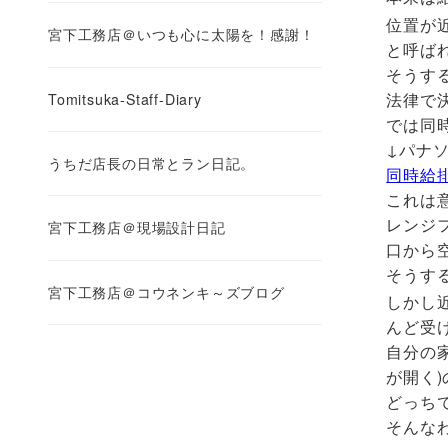
位置が
宮下工務店＠いつも心に太陽を！感謝！
と呼ばれ
そうす
法律で
Tomitsuka-Staff-Diary
では同
↓パナ
うちだ店長の日常とラン日記。
同時給
これは
レンジ
宮下工務店＠現場設計日記
口から
そうす
宮下工務店＠コウネンキ～ズブログ
しかし
んど受
自分の
が開く
どっち
そんな