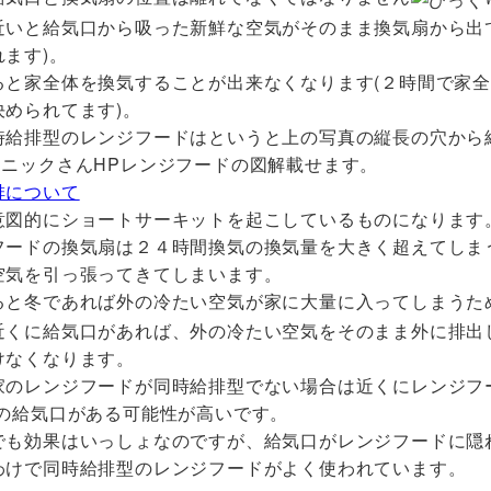
近いと給気口から吸った新鮮な空気がそのまま換気扇から出
ます)。
ると家全体を換気することが出来なくなります(２時間で家
決められてます)。
時給排型のレンジフードはというと上の写真の縦長の穴から
ソニックさんHPレンジフードの図解載せます。
排について
意図的にショートサーキットを起こしているものになります
フードの換気扇は２４時間換気の換気量を大きく超えてしま
空気を引っ張ってきてしまいます。
ると冬であれば外の冷たい空気が家に大量に入ってしまうた
近くに給気口があれば、外の冷たい空気をそのまま外に排出
けなくなります。
家のレンジフードが同時給排型でない場合は近くにレンジフ
)の給気口がある可能性が高いです。
でも効果はいっしょなのですが、給気口がレンジフードに隠
わけで同時給排型のレンジフードがよく使われています。