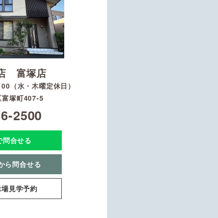
店 富塚店
8：00（水・木曜定休日）
富塚町407-5
16-2500
Eで問合せる
から問合せる
示場見学予約