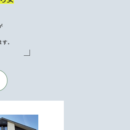
が
、
ます。