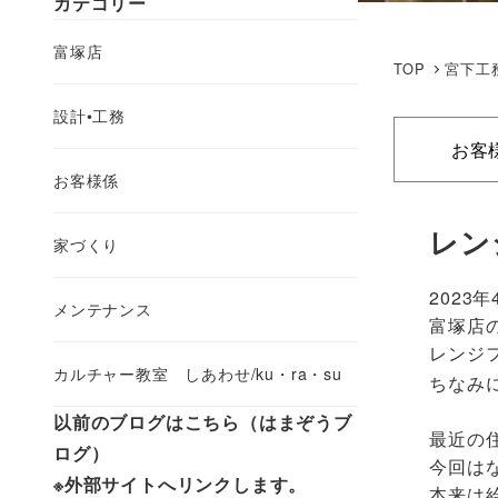
カテゴリー
富塚店
TOP
宮下工
設計•工務
お客
お客様係
レン
家づくり
2023年
メンテナンス
富塚店の
レンジ
カルチャー教室 しあわせ/ku・ra・su
ちなみ
以前のブログはこちら（はまぞうブ
最近の
ログ）
今回は
※外部サイトへリンクします。
本来は