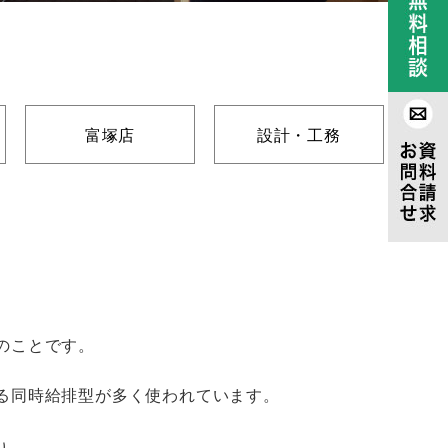
富塚店
設計・工務
のことです。
る同時給排型が多く使われています。