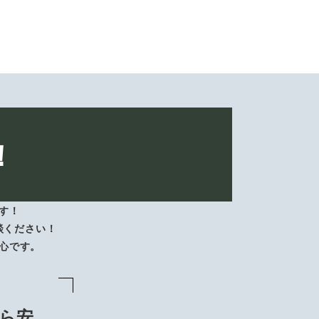
！
す！
談ください！
心です。
ら安