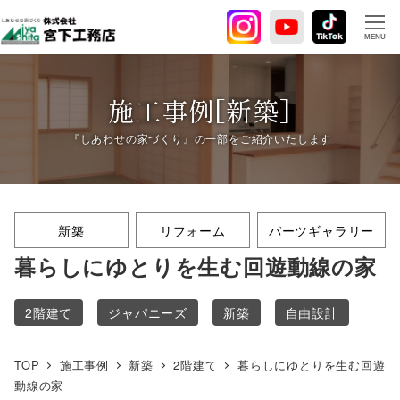
メ
イ
MENU
ン
コ
ン
施工事例[新築]
テ
ン
ツ
へ
移
新築
リフォーム
パーツギャラリー
動
暮らしにゆとりを生む回遊動線の家
2階建て
ジャパニーズ
新築
自由設計
TOP
施工事例
新築
2階建て
暮らしにゆとりを生む回遊
動線の家