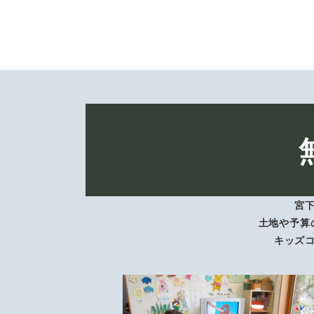
投
稿
の
ペ
ー
ジ
宮
送
土地や予算
キッズ
り