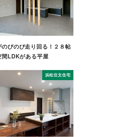
がのびのび走り回る！２８帖
空間LDKがある平屋
浜松注文住宅