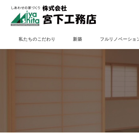
メ
イ
ン
コ
ン
私たちのこだわり
新築
フルリノベーショ
テ
ン
ツ
へ
移
動