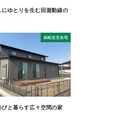
しにゆとりを生む回遊動線の
浜松注文住宅
のびと暮らす広々空間の家