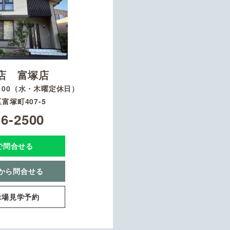
店 富塚店
8：00（水・木曜定休日）
富塚町407-5
16-2500
Eで問合せる
から問合せる
示場見学予約