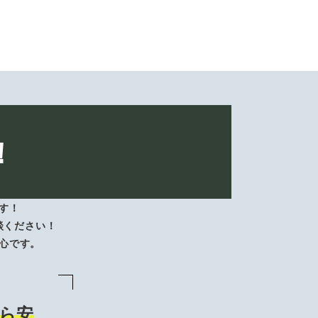
！
す！
談ください！
心です。
ら安