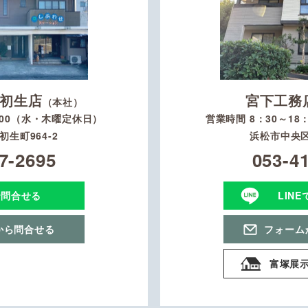
初生店
宮下工務
（本社）
：00（水・木曜定休日）
営業時間 8：30～1
生町964-2
浜松市中央区
7-2695
053-4
で問合せる
LIN
から問合せる
フォーム
富塚展