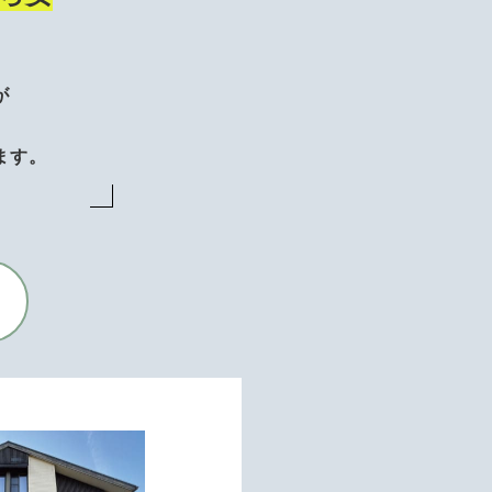
が
、
ます。