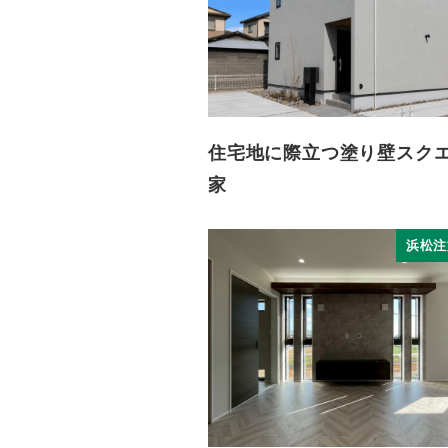
住宅地に際立つ塗り壁スク
家
浜松注