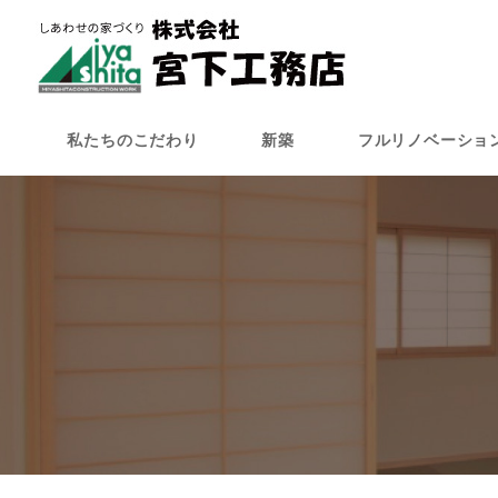
メ
イ
ン
コ
ン
私たちのこだわり
新築
フルリノベーショ
テ
ン
ツ
へ
移
動