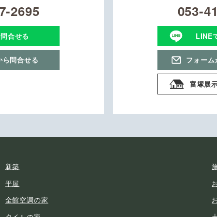
7-2695
053-4
で問合せる
LIN
から問合せる
フォーム
富塚展
新築
平屋
全館空調の家
タイルの家