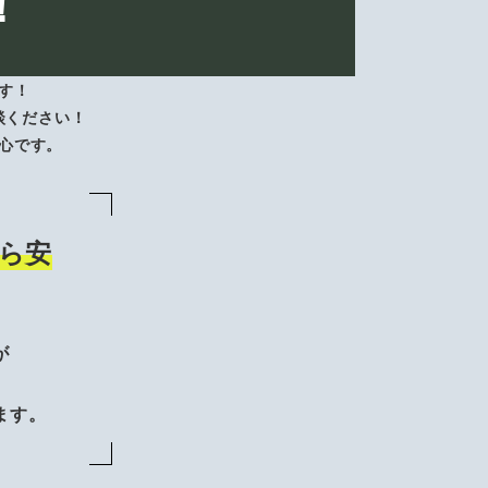
！
す！
談ください！
心です。
ら安
が
、
ます。