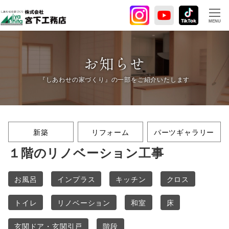
メ
イ
MENU
ン
コ
ン
お知らせ
テ
ン
ツ
へ
移
新築
リフォーム
パーツギャラリー
動
１階のリノベーション工事
お風呂
インプラス
キッチン
クロス
トイレ
リノベーション
和室
床
玄関ドア・玄関引戸
階段