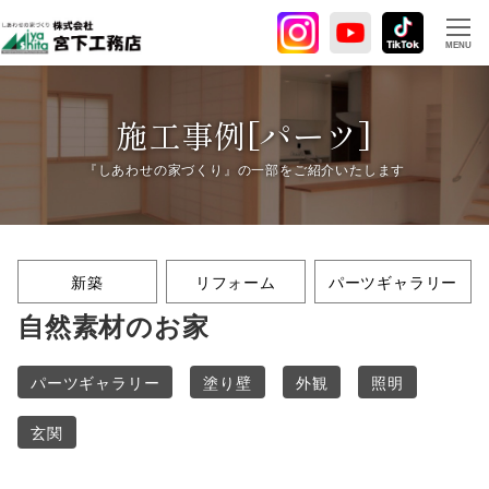
メ
イ
MENU
ン
コ
ン
施工事例[パーツ]
テ
ン
ツ
へ
移
新築
リフォーム
パーツギャラリー
動
自然素材のお家
パーツギャラリー
塗り壁
外観
照明
玄関