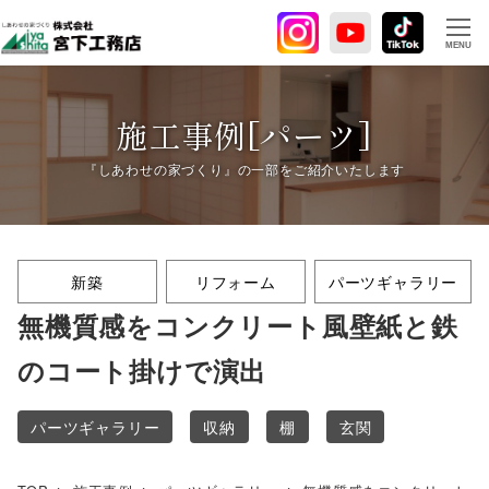
メ
イ
MENU
ン
コ
ン
施工事例[パーツ]
テ
ン
ツ
へ
移
新築
リフォーム
パーツギャラリー
動
無機質感をコンクリート風壁紙と鉄
のコート掛けで演出
パーツギャラリー
収納
棚
玄関