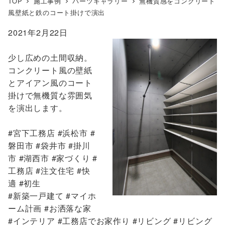
TOP
施工事例
パーツギャラリー
無機質感をコンクリート
風壁紙と鉄のコート掛けで演出
2021年2月22日
少し広めの土間収納。
コンクリート風の壁紙
とアイアン風のコート
掛けで無機質な雰囲気
を演出します。
#宮下工務店 #浜松市 #
磐田市 #袋井市 #掛川
市 #湖西市 #家づくり #
工務店 #注文住宅 #快
適 #初生
#新築一戸建て #マイホ
ーム計画 #お洒落な家
#インテリア #工務店でお家作り #リビング #リビング