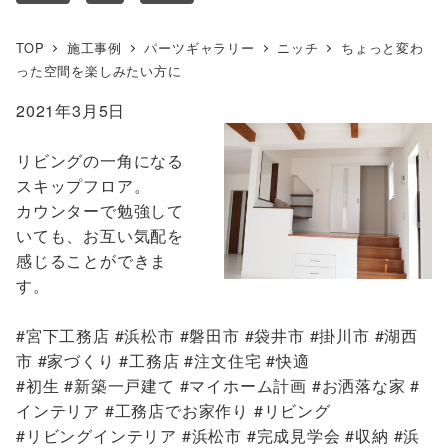
TOP
施工事例
パーツギャラリー
ニッチ
ちょっと変わ
った空間を楽しみたい方に
2021年3月5日
リビングの一角になる
スキップフロア。
カウンターで勉強して
いても、お互い気配を
感じることができま
す。
#宮下工務店 #浜松市 #磐田市 #袋井市 #掛川市 #湖西
市 #家づくり #工務店 #注文住宅 #快適
#初生 #新築一戸建て #マイホーム計画 #お洒落な家 #
インテリア #工務店でお家作り #リビング
#リビングインテリア #浜松市 #完成見学会 #収納 #浜