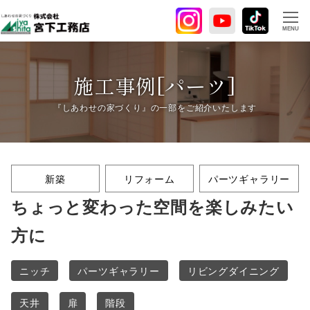
メ
イ
MENU
ン
コ
ン
施工事例[パーツ]
テ
ン
ツ
へ
移
新築
リフォーム
パーツギャラリー
動
ちょっと変わった空間を楽しみたい
方に
ニッチ
パーツギャラリー
リビングダイニング
天井
扉
階段