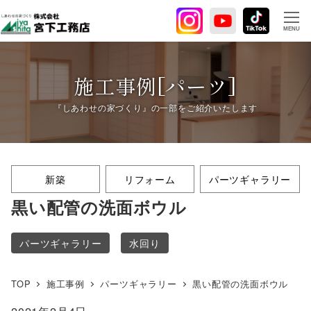
メ
イ
MENU
ン
コ
ン
施工事例[パーツ]
テ
ン
ツ
へ
移
新築
リフォーム
パーツギャラリー
動
黒い配管の洗面ボウル
パーツギャラリー
水回り
TOP
施工事例
パーツギャラリー
黒い配管の洗面ボウル