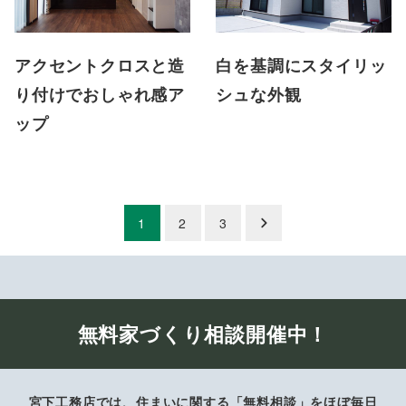
アクセントクロスと造
白を基調にスタイリッ
り付けでおしゃれ感ア
シュな外観
ップ
投
1
2
3
稿
の
ペ
無料家づくり相談開催中！
ー
宮下工務店では、住まいに関する「無料相談」をほぼ毎日