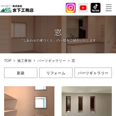
メ
イ
MENU
ン
コ
ン
窓
テ
ン
ツ
へ
TOP
施工事例
パーツギャラリー
窓
移
動
新築
リフォーム
パーツギャラリー