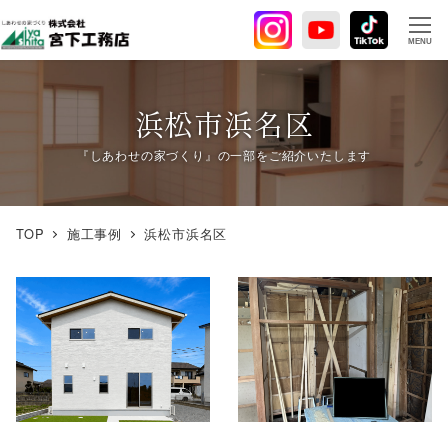
メ
イ
MENU
ン
コ
ン
浜松市浜名区
テ
ン
ツ
へ
TOP
施工事例
浜松市浜名区
移
動