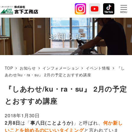
メ
イ
MENU
ン
コ
ン
お知らせ
テ
ン
ツ
へ
TOP
お知らせ
インフォメーション
イベント情報
『し
移
あわせ/ku・ra・su』 2月の予定とおすすめ講座
動
『しあわせ/ku・ra・su』 2月の予定
とおすすめ講座
2018年1月30日
2月8日
は「
事八日(ことようか)
」と呼ばれ、
何か新し
いことを始めるのにいいタイミング
と言われていま