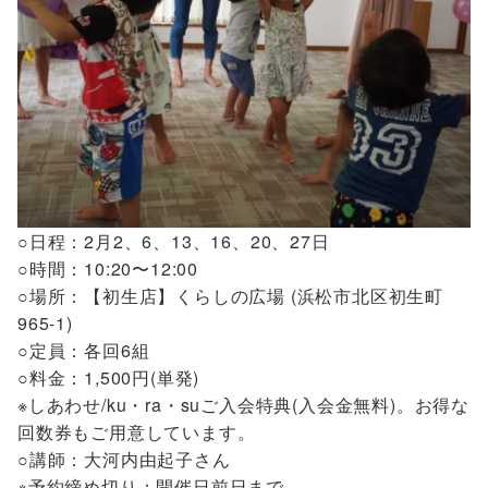
○日程：2月2、6、13、16、20、27日
○時間：10:20〜12:00
○場所：【初生店】くらしの広場 (浜松市北区初生町
965-1)
○定員：各回6組
○料金：1,500円(単発)
※しあわせ/ku・ra・suご入会特典(入会金無料)。お得な
回数券もご用意しています。
○講師：大河内由起子さん
※予約締め切り：開催日前日まで