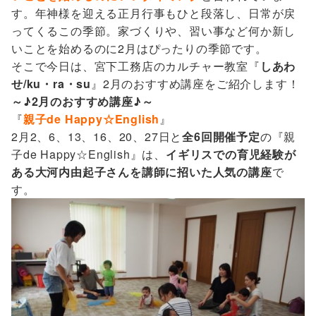
す。年神様を迎える正月行事もひと段落し、日常が戻
ってくるこの季節。家づくりや、習い事など何か新し
いことを始めるのに2月はぴったりの季節です。
そこで今日は、宮下工務店のカルチャー教室『
しあわ
せ/ku・ra・su
』2月のおすすめ講座をご紹介します！
～♪2月のおすすめ講座♪～
『
親子de Happy☆English
』
2月2、6、13、16、20、27日と
全6回開催予定
の『親
子de Happy☆English』は、
イギリスでの育児経験が
ある大河内由起子さんを講師に招いた人気の講座
で
す。