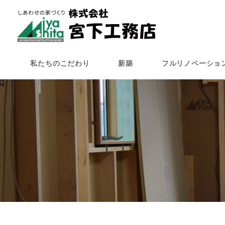
メ
イ
ン
コ
ン
私たちのこだわり
新築
フルリノベーショ
テ
ン
ツ
へ
移
動