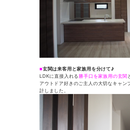
■
玄関は来客用と家族用を分けて♪
LDKに直接入れる
勝手口を家族用の玄関
アウトドア好きのご主人の大切なキャン
計しました。