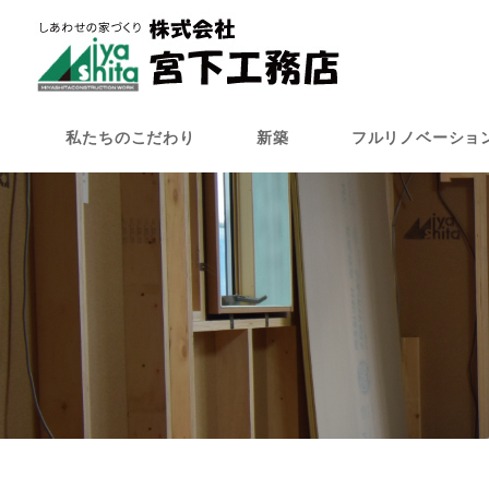
メ
イ
ン
コ
ン
私たちのこだわり
新築
フルリノベーショ
テ
ン
ツ
へ
移
動