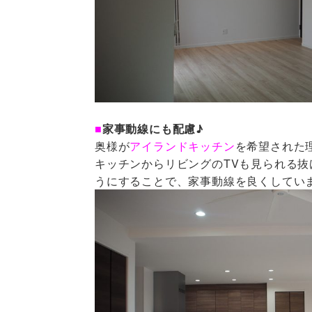
■
家事動線にも配慮♪
奥様が
アイランドキッチン
を希望された
キッチンからリビングのTVも見られる
うにすることで、家事動線を良くしてい