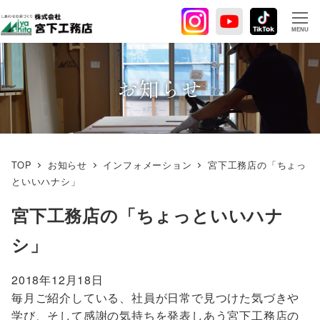
メ
イ
MENU
ン
コ
ン
お知らせ
テ
ン
ツ
へ
TOP
お知らせ
インフォメーション
宮下工務店の「ちょっ
移
といいハナシ」
動
宮下工務店の「ちょっといいハナ
シ」
2018年12月18日
毎月ご紹介している、社員が日常で見つけた気づきや
学び、そして感謝の気持ちを発表しあう宮下工務店の